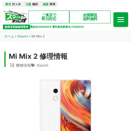
東京
代々木
大阪
梅田
滋賀
草津
ご来店で
全国郵送
即日対応
送料無料
総務省登録修理業者
電波法/R000025 電気通信事業法/T000025
ホーム
»
Xiaomi
»
Mi Mix 2
Mi Mix 2 修理情報
機種情報
Xiaomi