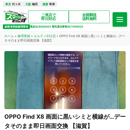
東京
代々木
大阪
梅田
滋賀
草津
ご来店で
全国郵送
即日対応
送料無料
総務省登録修理業者
電波法/R000025 電気通信事業法/T000025
ホーム
»
修理実績
»
エルティ932店
»
OPPO Find X8 画面に黒いシミと横線が…デー
タそのまま即日画面交換 【滋賀】
OPPO Find X8 画面に黒いシミと横線が…デー
タそのまま即日画面交換 【滋賀】