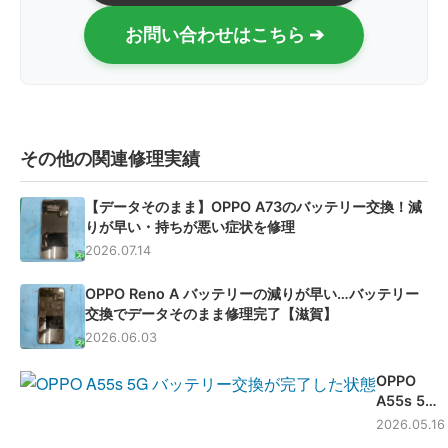
お問い合わせはこちら ➔
その他の関連修理実績
【データそのまま】OPPO A73のバッテリー交換！減
りが早い・持ちが悪い症状を修理
2026.07.14
OPPO Reno A バッテリーの減りが早い…バッテリー
交換でデータそのまま修理完了【滋賀】
2026.06.03
OPPO
A55s 5G
経年劣化
2026.05.16
によるバ