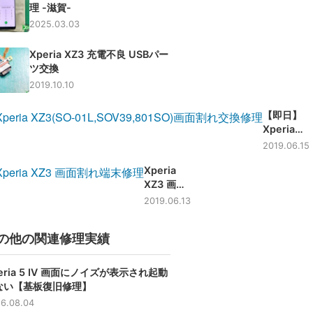
理 -滋賀-
2025.03.03
Xperia XZ3 充電不良 USBパー
ツ交換
2019.10.10
【即日】
Xperia
XZ3 画面
2019.06.15
割れ交換
Xperia
修理-東
XZ3 画面
京-写真付
交換 ガラ
きで修理
2019.06.13
ス割れ
解説！
（SO-
の他の関連修理実績
01L）
eria 5 Ⅳ 画面にノイズが表示され起動
ない【基板復旧修理】
6.08.04