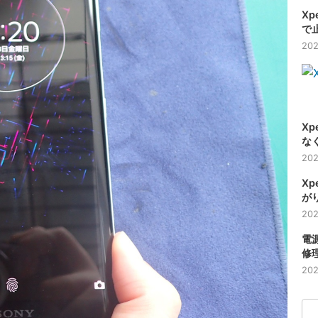
Xp
で
202
Xp
な
202
Xp
か
202
電源
修
202