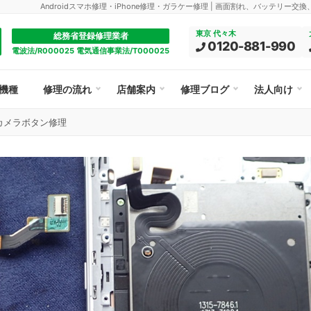
Androidスマホ修理・iPhone修理・ガラケー修理 | 画面割れ、バッテリー交
東京 代々木
総務省登録修理業者
0120-881-990
電波法/R000025 電気通信事業法/T000025
機種
修理の流れ
店舗案内
修理ブログ
法人向け
Z3 カメラボタン修理