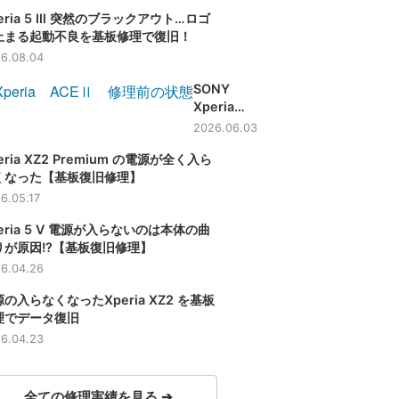
eria 5 Ⅲ 突然のブラックアウト…ロゴ
止まる起動不良を基板修理で復旧！
6.08.04
SONY
Xperia
ACEⅡ バッ
2026.06.03
テリー持ち
eria XZ2 Premium の電源が全く入ら
が悪くなっ
くなった【基板復旧修理】
た端末のバ
ッテリー交
6.05.17
換修理【滋
eria 5 Ⅴ 電源が入らないのは本体の曲
賀】
゙りが原因!?【基板復旧修理】
6.04.26
の入らなくなったXperia XZ2 を基板
理でデータ復旧
6.04.23
全ての修理実績を見る ➔