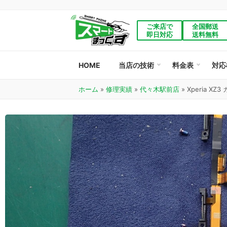
ご来店で
全国郵送
即日対応
送料無料
HOME
当店の技術
料金表
対応
ホーム
»
修理実績
»
代々木駅前店
»
Xperia X