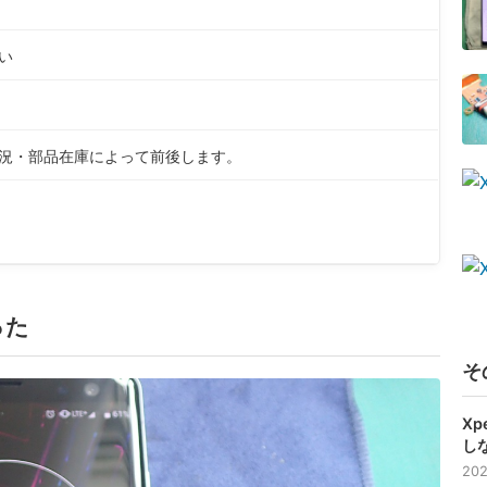
い
状況・部品在庫によって前後します。
った
そ
Xp
し
202