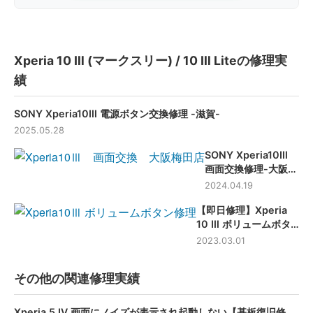
Xperia 10 Ⅲ (マークスリー) / 10 Ⅲ Liteの修理実
績
SONY Xperia10Ⅲ 電源ボタン交換修理 -滋賀-
2025.05.28
SONY Xperia10Ⅲ
画面交換修理-大阪梅
田店-
2024.04.19
【即日修理】Xperia
10 Ⅲ ボリュームボタ
ン修理
2023.03.01
その他の関連修理実績
Xperia 5 Ⅳ 画面にノイズが表示され起動しない【基板復旧修