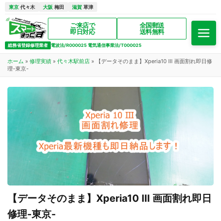
東京
代々木
大阪
梅田
滋賀
草津
ご来店で
全国郵送
即日対応
送料無料
総務省登録修理業者
電波法/R000025 電気通信事業法/T000025
ホーム
»
修理実績
»
代々木駅前店
»
【データそのまま】Xperia10 Ⅲ 画面割れ即日修
理-東京-
【データそのまま】Xperia10 Ⅲ 画面割れ即日
修理-東京-