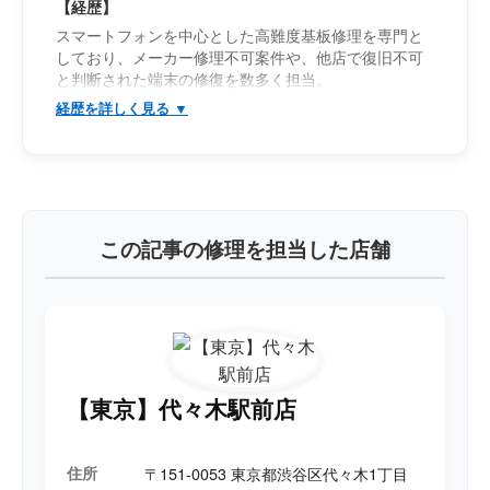
【経歴】
スマートフォンを中心とした高難度基板修理を専門と
しており、メーカー修理不可案件や、他店で復旧不可
と判断された端末の修復を数多く担当。
iPhone・Androidを問わず幅広い機種に対応し、一般的
なパーツ交換では改善しない重度故障の解析・復旧を
得意としている。
特に、「電源が入らない」「起動途中で停止する」
「充電反応が不安定」「発熱を伴うショート」「デー
タだけでも取り出したい」といった高度障害案件に対
し、基板レベルでの診断・修復を行っている。
この記事の修理を担当した店舗
基板上の電圧ライン解析、リーク調査、ショート箇所
特定、サーモグラフィを用いた故障診断に加え、
CPU・UFS/eMMC・RAM・PMICなどBGAチップのリ
ボールや移植作業にも対応。
回路図・情報が少ない機種においても、実測値や回路
推測から故障箇所を絞り込み、データ保持を前提とし
【東京】代々木駅前店
た復旧を得意としている。
「メーカー修理不可」「データ復旧不可」と案内され
住所
〒151-0053 東京都渋谷区代々木1丁目
た端末でも、最後まで可能性を追求し、復旧へ繋げる