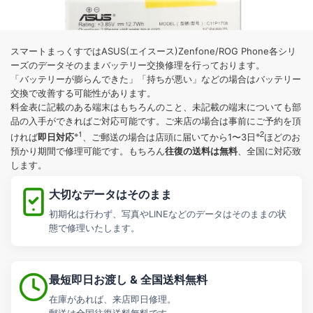
スマートまっくすではASUS(エイスース)Zenfone/ROG Phone各シリ
ーズのデータそのままバッテリー交換修理を行っております。
「バッテリーが膨らんできた」「持ちが悪い」などの場合はバッテリー
交換で改善する可能性があります。
料金表に記載のある端末はもちろんのこと、未記載の端末についても部
品の入手ができればご対応可能です。ご来店の場合は事前にご予約を頂
※1
※2
即日対応
ければ
、ご郵送の場合は店頭に届いてから1〜3日
ほどのお
往復の送料は無料
預かり期間で修理可能です。もちろん
、全国に対応致
します。
大切なデータはそのまま
初期化は行わず、写真やLINEなどのデータはそのままの状
態で修理いたします。
最短即日お渡し & 全国送料無料
在庫があれば、来店即日修理。