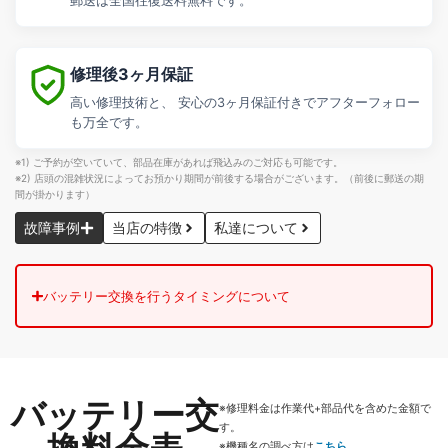
郵送は全国往復送料無料です。
修理後3ヶ月保証
高い修理技術と、 安心の3ヶ月保証付きでアフターフォロー
も万全です。
※1) ご予約が空いていて、部品在庫があれば飛込みのご対応も可能です。
※2) 店頭の混雑状況によってお預かり期間が前後する場合がございます。（前後に郵送の期
間が掛かります）
故障事例
当店の特徴
私達について
バッテリー交換を行うタイミングについて
バッテリー交
※修理料金は作業代+部品代を含めた金額で
す。
※機種名の調べ方は
こちら