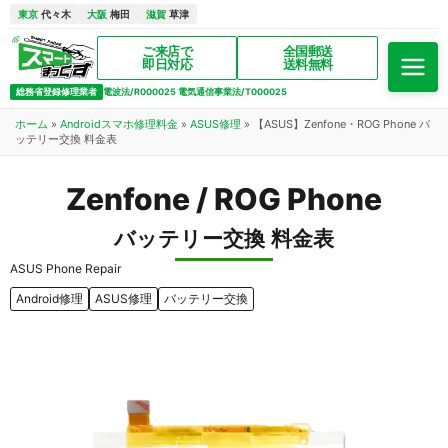
東京
代々木
大阪
梅田
滋賀
草津
ご来店で
全国郵送
即日対応
送料無料
総務省登録修理業者
電波法/R000025 電気通信事業法/T000025
ホーム
»
Androidスマホ修理料金
»
ASUS修理
»
【ASUS】Zenfone・ROG Phone バ
ッテリー交換 料金表
Zenfone / ROG Phone
バッテリー交換 料金表
ASUS Phone Repair
Android修理
ASUS修理
バッテリー交換