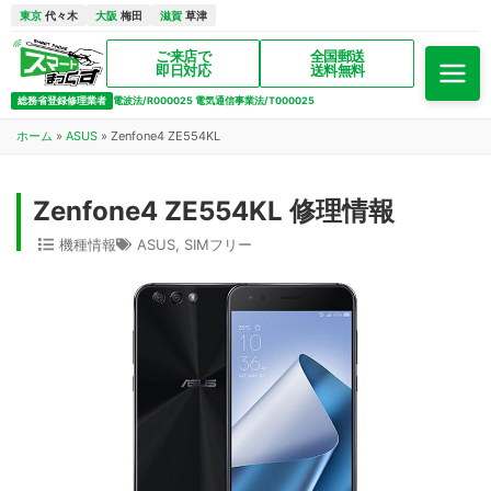
東京
代々木
大阪
梅田
滋賀
草津
ご来店で
全国郵送
即日対応
送料無料
総務省登録修理業者
電波法/R000025 電気通信事業法/T000025
ホーム
»
ASUS
»
Zenfone4 ZE554KL
Zenfone4 ZE554KL 修理情報
機種情報
ASUS
,
SIMフリー