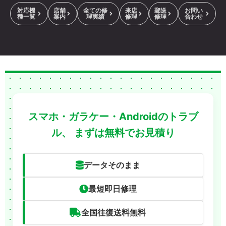
対応機
店舗
全ての修
来店
郵送
お問い
種一覧
案内
理実績
修理
修理
合わせ
スマホ・ガラケー・Androidのトラブ
ル、
まずは無料でお見積り
データそのまま
最短即日修理
全国往復送料無料