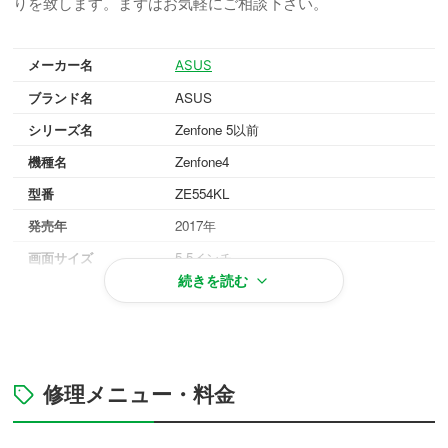
りを致します。まずはお気軽にご相談下さい。
メーカー名
ASUS
ブランド名
ASUS
シリーズ名
Zenfone 5以前
機種名
Zenfone4
型番
ZE554KL
発売年
2017年
画面サイズ
5.5インチ
続きを読む
重量
165g
OS
Android 7.1
対応メモリ
RAM 6GB
ミッドナイトブラック, ムーンライトホワ
修理メニュー・料金
本体カラー
イト