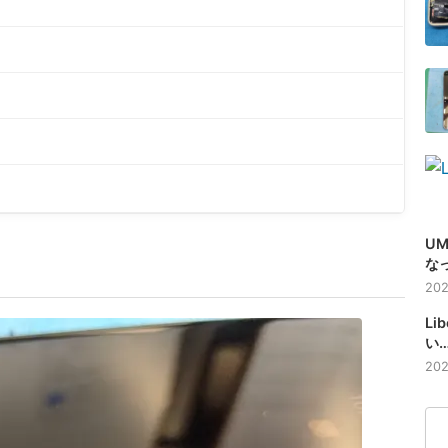
UMIDIG
な
【
202
Li
い
【
202