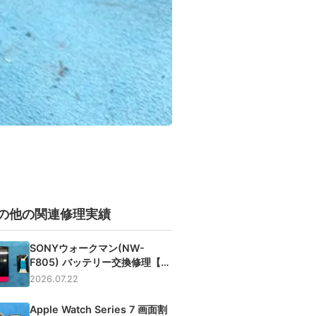
の他の関連修理実績
SONYウォークマン(NW-
F805) バッテリー交換修理【大
阪】
2026.07.22
Apple Watch Series 7 画面割