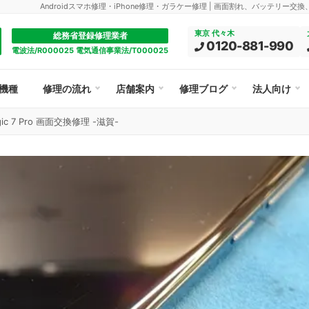
Androidスマホ修理・iPhone修理・ガラケー修理 | 画面割れ、バッテリー交
東京 代々木
総務省登録修理業者
0120-881-990
電波法/R000025 電気通信事業法/T000025
機種
修理の流れ
店舗案内
修理ブログ
法人向け
gic 7 Pro 画面交換修理 -滋賀-