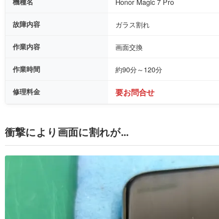
機種名
Honor Magic 7 Pro
故障内容
ガラス割れ
作業内容
画面交換
作業時間
約90分～120分
修理料金
要お問合せ
衝撃により画面に割れが…