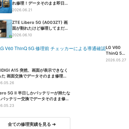
れ修理！データそのまま即日復
旧【大阪】
2026.06.21
ZTE Libero 5G (A003ZT) 画
面が割れたけど修理してまだ使
いたい！データそのまま画面交
2026.06.10
換修理【滋賀】
LG V60
ThinQ 5G
充電中に踏
2026.05.27
んでしま
I A15 突然、画面が表示できなく
い、充電で
った 画面交換でデータそのまま修理
きなくなっ
滋賀】
た端末の充
6.05.26
電口修理
bero 5G Ⅱ 半日しかバッテリーが持たな
【滋賀】
…バッテリー交換でデータそのまま修理
滋賀】
6.05.23
全ての修理実績を見る ➔