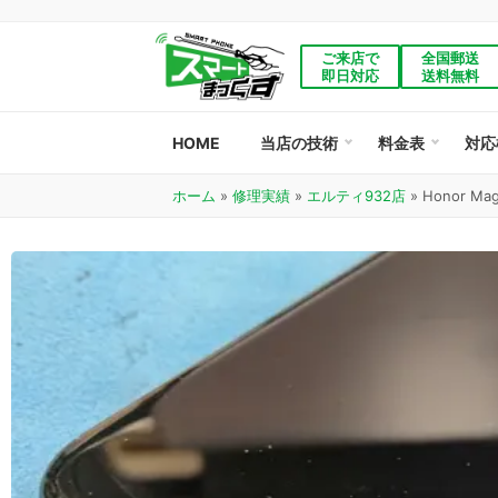
ご来店で
全国郵送
即日対応
送料無料
HOME
当店の技術
料金表
対応
ホーム
»
修理実績
»
エルティ932店
»
Honor Ma