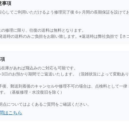
意事項
より安心してご利用いただけるよう修理完了後 6ヶ月間の長期保証を設け
。
)以上の修理に限り、往復の送料は無料となります。
発送時の送料のみご負担をお願い致します。※返送時は弊社負担で【ネ
事項
品在庫があれば飛込みのご対応も可能です。
1~3日のお預かり期間でご返送いたします。（混雑状況によって変動あ
手後、郵送到着後のキャンセルや修理不可の場合は、点検料として一律 3
ます。（基板修理・水没復旧を除く）
明点についてはよくあるご質問をご確認ください。
問はこちら