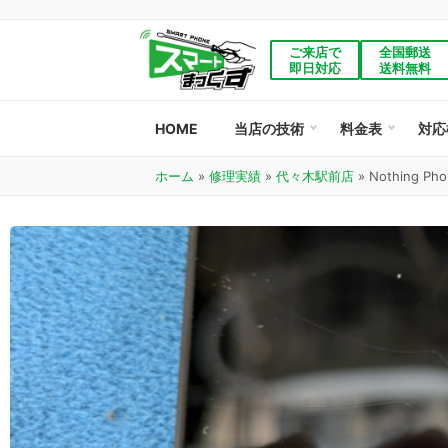
ご来店で
全国郵送
即日対応
送料無料
HOME
当店の技術
料金表
対応
ホーム
»
修理実績
»
代々木駅前店
»
Nothing 