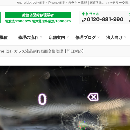
Androidスマホ修理・iPhone修理・ガラケー修理 | 画面割れ、バッテリー交
東京 代々木
総務省登録修理業者
0120-881-990
電波法/R000025 電気通信事業法/T000025
機種
修理の流れ
店舗案内
修理ブログ
法人向け
Phone (2a) ガラス液晶割れ画面交換修理【即日対応】