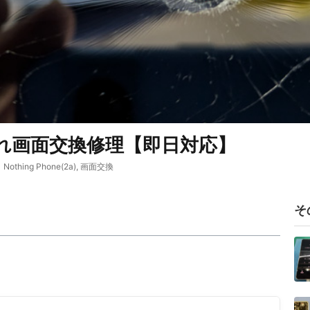
ス液晶割れ画面交換修理【即日対応】
Nothing Phone(2a)
,
画面交換
そ