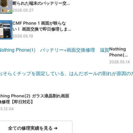
断られた端末のバッテリー交換
も即日交換可能です！【滋賀】
2026.05.27
CMF Phone 1 画面が映らな
い！ 画面交換で即日修理しまし
た
2026.05.19
Nothing
Phone(1)
バッテリ
2026.05.14
ー+画面交
換修理 -滋
賀-
thing Phone(2) ガラス液晶割れ画面
換修理【即日対応】
5.12.04
全ての修理実績を見る ➔