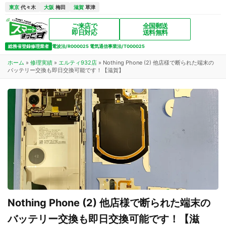
東京
代々木
大阪
梅田
滋賀
草津
ご来店で
全国郵送
即日対応
送料無料
総務省登録修理業者
電波法/R000025 電気通信事業法/T000025
ホーム
»
修理実績
»
エルティ932店
»
Nothing Phone (2) 他店様で断られた端末の
バッテリー交換も即日交換可能です！【滋賀】
Nothing Phone (2) 他店様で断られた端末の
バッテリー交換も即日交換可能です！【滋