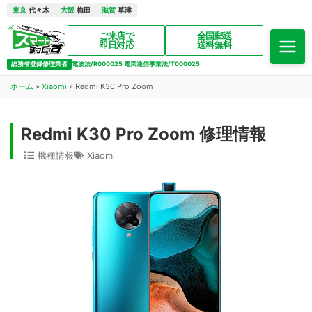
東京
代々木
大阪
梅田
滋賀
草津
ご来店で
全国郵送
即日対応
送料無料
総務省登録修理業者
電波法/R000025 電気通信事業法/T000025
ホーム
»
Xiaomi
»
Redmi K30 Pro Zoom
Redmi K30 Pro Zoom 修理情報
機種情報
Xiaomi