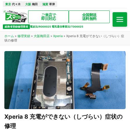
東京
代々木
大阪
梅田
滋賀
草津
ご来店で
全国郵送
即日対応
送料無料
総務省登録修理業者
電波法/R000025 電気通信事業法/T000025
ホーム
»
修理実績
»
大阪梅田店
»
Xperia
»
Xperia 8 充電ができない（しづらい）症
状の修理
Xperia 8 充電ができない（しづらい）症状の
修理