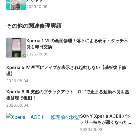
2020.10.06
その他の関連修理実績
Xperia 1 Ⅶの画面修理！落下による表示・タッチ不
良も即日交換
2026.08.09
Xperia 5 Ⅳ 画面にノイズが表示され起動しない【基板復旧修
理】
2026.08.04
Xperia 5 Ⅲ 突然のブラックアウト…ロゴで止まる起動不良を基
板修理で復旧！
2026.08.04
SONY Xperia ACEⅡ バッ
テリー持ちが悪くなった端
末のバッテリー交換修理
2026.06.03
【滋賀】