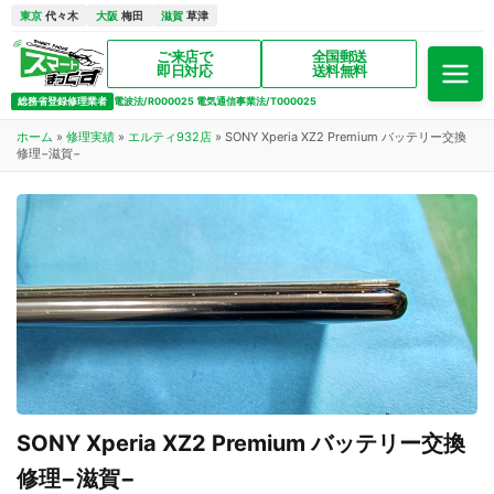
東京
代々木
大阪
梅田
滋賀
草津
ご来店で
全国郵送
即日対応
送料無料
総務省登録修理業者
電波法/R000025 電気通信事業法/T000025
ホーム
»
修理実績
»
エルティ932店
»
SONY Xperia XZ2 Premium バッテリー交換
修理−滋賀−
SONY Xperia XZ2 Premium バッテリー交換
修理−滋賀−