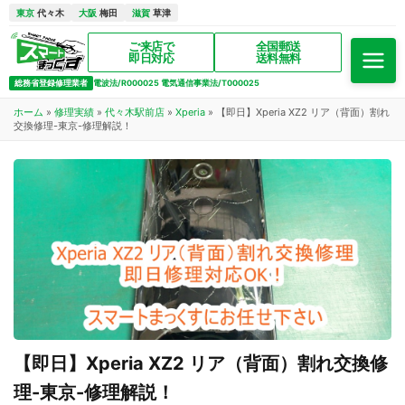
東京
代々木
大阪
梅田
滋賀
草津
ご来店で
全国郵送
即日対応
送料無料
総務省登録修理業者
電波法/R000025 電気通信事業法/T000025
ホーム
»
修理実績
»
代々木駅前店
»
Xperia
»
【即日】Xperia XZ2 リア（背面）割れ
交換修理-東京-修理解説！
【即日】Xperia XZ2 リア（背面）割れ交換修
理-東京-修理解説！