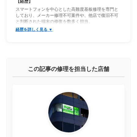
【経歴】
スマートフォンを中心とした高難度基板修理を専門と
しており、メーカー修理不可案件や、他店で復旧不可
と判断された端末の修復を数多く担当。
iPhone・Androidを問わず幅広い機種に対応し、一般的
なパーツ交換では改善しない重度故障の解析・復旧を
得意としている。
特に、「電源が入らない」「起動途中で停止する」
「充電反応が不安定」「発熱を伴うショート」「デー
タだけでも取り出したい」といった高度障害案件に対
し、基板レベルでの診断・修復を行っている。
この記事の修理を担当した店舗
基板上の電圧ライン解析、リーク調査、ショート箇所
特定、サーモグラフィを用いた故障診断に加え、
CPU・UFS/eMMC・RAM・PMICなどBGAチップのリ
ボールや移植作業にも対応。
回路図・情報が少ない機種においても、実測値や回路
推測から故障箇所を絞り込み、データ保持を前提とし
た復旧を得意としている。
「メーカー修理不可」「データ復旧不可」と案内され
た端末でも、最後まで可能性を追求し、復旧へ繋げる