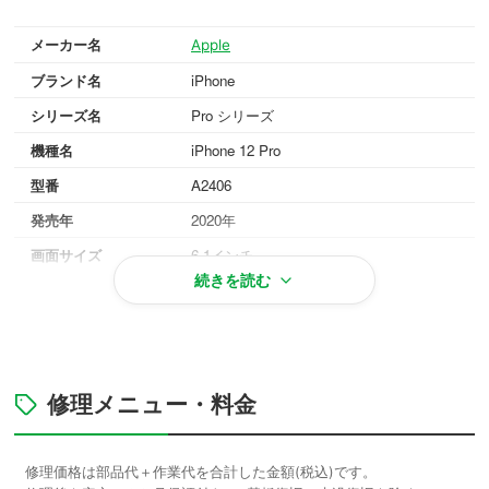
メーカー名
Apple
ブランド名
iPhone
シリーズ名
Pro シリーズ
機種名
iPhone 12 Pro
型番
A2406
発売年
2020年
画面サイズ
6.1インチ
続きを読む
重量
187g
OS
iOS 14
対応メモリ
6GB
シルバー, グラファイト, ゴールド, パシフ
修理メニュー・料金
本体カラー
ィックブルー