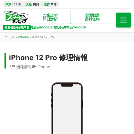
東京
代々木
大阪
梅田
滋賀
草津
ご来店で
全国郵送
即日対応
送料無料
総務省登録修理業者
電波法/R000025 電気通信事業法/T000025
ホーム
»
iPhone
»
iPhone 12 Pro
iPhone 12 Pro 修理情報
機種情報
iPhone