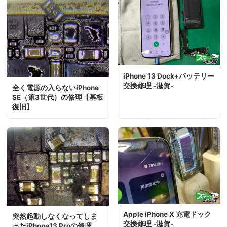
iPhone 13 Dock+バッテリー
交換修理 -滋賀-
全く電源の入らないiPhone
SE（第3世代）の修理【基板
復旧】
Apple iPhone X 充電ドック
突然起動しなくなってしま
交換修理 -滋賀-
ったiPhone13 Proの修理