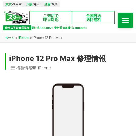
東京
代々木
大阪
梅田
滋賀
草津
ご来店で
全国郵送
即日対応
送料無料
総務省登録修理業者
電波法/R000025 電気通信事業法/T000025
ホーム
»
iPhone
»
iPhone 12 Pro Max
iPhone 12 Pro Max 修理情報
機種情報
iPhone