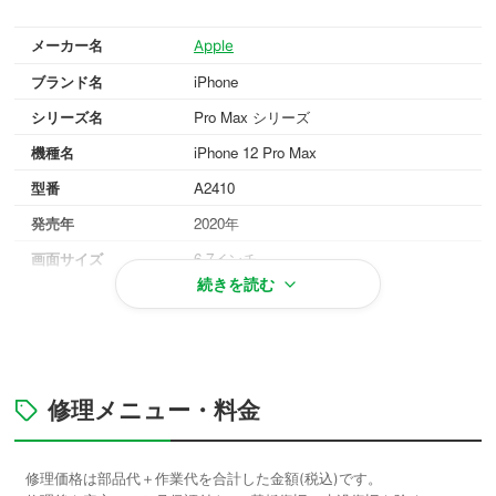
メーカー名
Apple
ブランド名
iPhone
シリーズ名
Pro Max シリーズ
機種名
iPhone 12 Pro Max
型番
A2410
発売年
2020年
画面サイズ
6.7インチ
続きを読む
重量
226g
OS
iOS 14
対応メモリ
6GB
シルバー, グラファイト, ゴールド, パシフ
修理メニュー・料金
本体カラー
ィックブルー