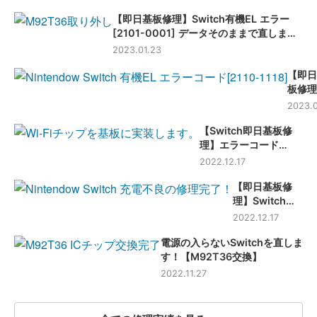
【即日基板修理】Switch有機EL エラー
[2101-0001] データそのままで直しま
す！
2023.01.23
【即日
板修理
Swit
2023.0
機EL 
【Switch即日基板修
ー[21
理】エラーコード
1118]
[2110-1118] データ消
Fiに
2022.12.17
さずに修理します！
らない
【即日基板修
理】Switch
USB Type-C
2022.12.17
交換+充電ICチ
電源の入らないSwitchを直しま
ップ交換
す！【M92T36交換】
2022.11.27