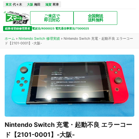
東京
代々木
大阪
梅田
滋賀
草津
ご来店で
全国郵送
即日対応
送料無料
総務省登録修理業者
電波法/R000025 電気通信事業法/T000025
ホーム
»
Nintendo Switch 修理実績
»
Nintendo Switch 充電・起動不良 エラーコー
ド【2101-0001】-大阪-
Nintendo Switch 充電・起動不良 エラーコー
ド【2101-0001】-大阪-