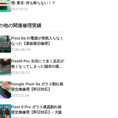
理-東京-何も映らない！？
2021.01.21
の他の関連修理実績
Pixel 6a の電源が突然入らなく
なった【基板復旧修理】
2026.08.04
Pixel9 Pro 水没にて全く反応が
無くなってしまった端末の復旧
【滋賀】
2026.05.23
Google Pixel 9a ガラス割れ画
面交換修理【即日対応】
2025.12.04
Pixel 9 Pro ガラス液晶割れ画
面交換修理【即日対応】- 大阪