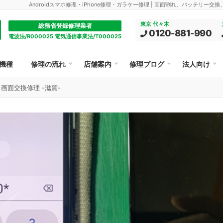
Androidスマホ修理・iPhone修理・ガラケー修理 | 画面割れ、バッテリー交
東京 代々木
総務省登録修理業者
0120-881-990
電波法/R000025 電気通信事業法/T000025
機種
修理の流れ
店舗案内
修理ブログ
法人向け
 4G 画面交換修理 -滋賀-