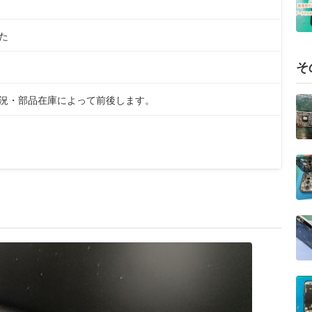
た
そ
状況・部品在庫によって前後します。