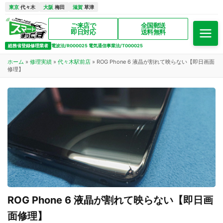
東京
代々木
大阪
梅田
滋賀
草津
ご来店で
全国郵送
即日対応
送料無料
総務省登録修理業者
電波法/R000025 電気通信事業法/T000025
ホーム
»
修理実績
»
代々木駅前店
»
ROG Phone 6 液晶が割れて映らない【即日画面
修理】
ROG Phone 6 液晶が割れて映らない【即日画
面修理】