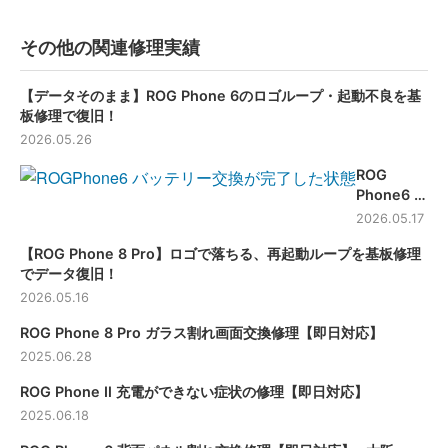
その他の関連修理実績
【データそのまま】ROG Phone 6のロゴループ・起動不良を基
板修理で復旧！
2026.05.26
ROG
Phone6 4
年程使用し
2026.05.17
てバッテリ
【ROG Phone 8 Pro】ロゴで落ちる、再起動ループを基板修理
ー持ちが悪
でデータ復旧！
くなった端
末のバッテ
2026.05.16
リー交換
ROG Phone 8 Pro ガラス割れ画面交換修理【即日対応】
【滋賀】
2025.06.28
ROG Phone Ⅱ 充電ができない症状の修理【即日対応】
2025.06.18