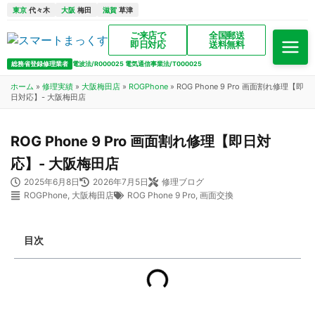
東京
代々木
大阪
梅田
滋賀
草津
ご来店で
全国郵送
即日対応
送料無料
総務省登録修理業者
電波法/R000025 電気通信事業法/T000025
ホーム
»
修理実績
»
大阪梅田店
»
ROGPhone
»
ROG Phone 9 Pro 画面割れ修理【即
日対応】- 大阪梅田店
ROG Phone 9 Pro 画面割れ修理【即日対
応】- 大阪梅田店
2025年6月8日
2026年7月5日
修理ブログ
ROGPhone
,
大阪梅田店
ROG Phone 9 Pro
,
画面交換
目次