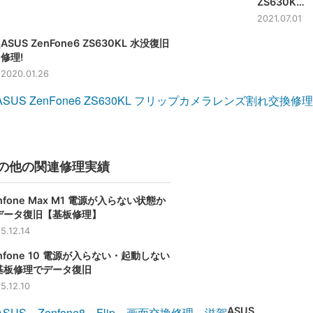
ZS630KL
ガラス割れ
2021.07.01
修理なら即
ASUS ZenFone6 ZS630KL 水没復旧
日修理のス
修理!
マートまっ
くす!!
2020.01.26
の他の関連修理実績
nfone Max M1 電源が入らない状態か
データ復旧【基板修理】
5.12.14
nfone 10 電源が入らない・起動しない
基板修理でデータ復旧
5.12.10
ASUS