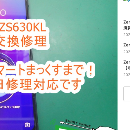
Ze
滋賀
202
Ze
202
Ze
【
202