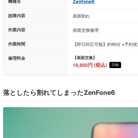
機種名
Zenfone6
故障内容
画面割れ
作業内容
画面交換修理
作業時間
【即日対応可能】約90分 ※予約
修理料金
【画面交換】
16,800円 (税込)
詳細
落としたら割れてしまったZenFone6