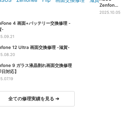
Zenfone8
Flip 画面
2025.10.05
交換修理 -
nFone 4 画面+バッテリー交換修理 -
滋賀-
-
5.09.21
nfone 12 Ultra 画面交換修理 -滋賀-
5.08.20
nfone 9 ガラス液晶割れ画面交換修理
即日対応】
5.07.19
全ての修理実績を見る ➔