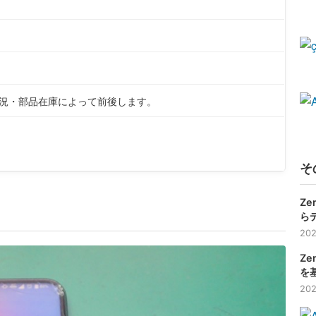
状況・部品在庫によって前後します。
そ
Ze
ら
202
Ze
を
202