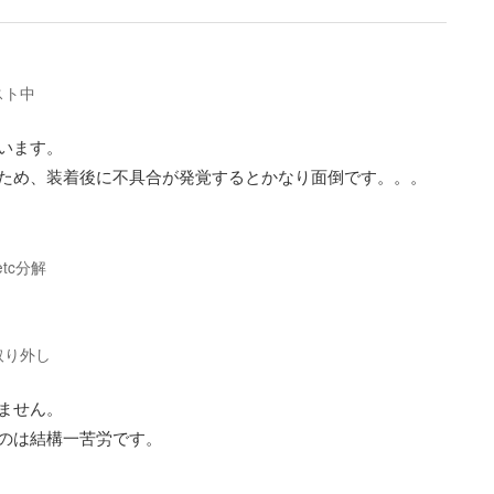
スト中
います。
ため、装着後に不具合が発覚するとかなり面倒です。。。
tc分解
取り外し
ません。
のは結構一苦労です。