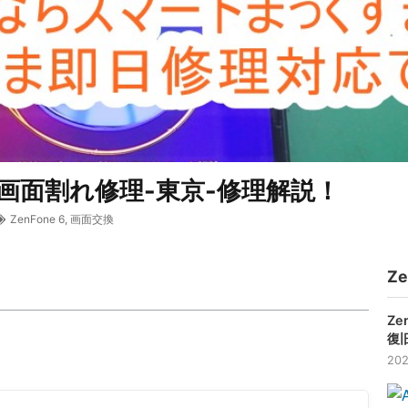
KL 画面割れ修理-東京-修理解説！
ZenFone 6
,
画面交換
Z
Z
復
202