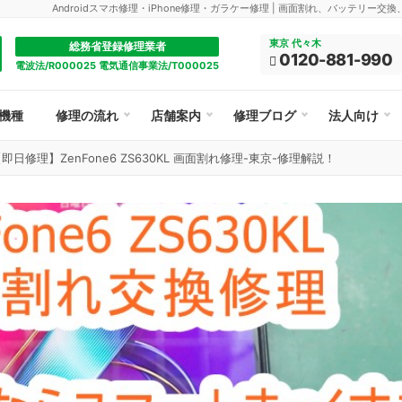
Androidスマホ修理・iPhone修理・ガラケー修理 | 画面割れ、バッテリー交
東京 代々木
総務省登録修理業者
0120-881-990
電波法/R000025 電気通信事業法/T000025
機種
修理の流れ
店舗案内
修理ブログ
法人向け
即日修理】ZenFone6 ZS630KL 画面割れ修理-東京-修理解説！