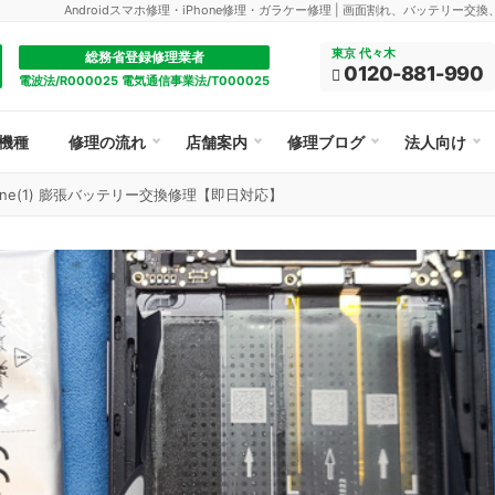
Androidスマホ修理・iPhone修理・ガラケー修理 | 画面割れ、バッテリー交
東京 代々木
総務省登録修理業者
0120-881-990
電波法/R000025 電気通信事業法/T000025
機種
修理の流れ
店舗案内
修理ブログ
法人向け
Phone(1) 膨張バッテリー交換修理【即日対応】