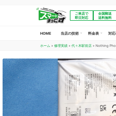
ご来店で
全国郵送
即日対応
送料無料
HOME
当店の技術
料金表
対応
ホーム
»
修理実績
»
代々木駅前店
»
Nothing 