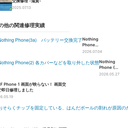
交換修理 -滋賀-
賀-
2025.07.13
の他の関連修理実績
Nothing
Phone
(3a) バッ
2026.07.04
テリー交
Nothing
換修理
Phone (2)
【大阪】
他店様で断
2026.05.27
られた端末
F Phone 1 画面が映らない！ 画面交
のバッテリ
で即日修理しました
ー交換も即
日交換可能
6.05.19
です！【滋
賀】