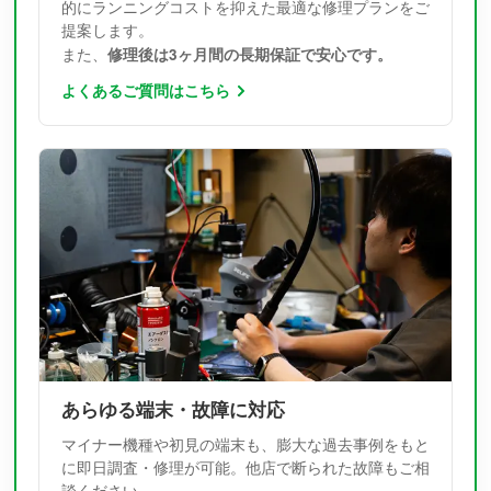
的にランニングコストを抑えた最適な修理プランをご
提案します。
修理後は3ヶ月間の長期保証で安心です。
また、
よくあるご質問はこちら
あらゆる端末・故障に対応
マイナー機種や初見の端末も、膨大な過去事例をもと
に即日調査・修理が可能。他店で断られた故障もご相
談ください。