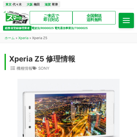
東京
代々木
大阪
梅田
滋賀
草津
ご来店で
全国郵送
即日対応
送料無料
総務省登録修理業者
電波法/R000025 電気通信事業法/T000025
ホーム
»
Xperia
»
Xperia Z5
Xperia Z5 修理情報
機種情報
SONY