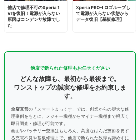
他店で修理不可のXperia 1
Xperia PRO-I ロゴループし
VIを復旧！電源が入らない
て電源が入らない状態から
原因はコンデンサ故障でし
データ復旧【基板修理】
た
他店で断られた修理もお任せください
どんな故障も、最初から最後まで。
ワンストップの誠実な修理をお約束しま
す。
全店直営
の「スマートまっくす」では、創業からの膨大な修
理事例をもとに、
メジャー機種からマイナー機種まで幅広く
即日調査・修理が可能です。
画面やバッテリー交換はもちろん、高度なはんだ技術を要す
る充電不良や基板修理まで、
他店で断られた故障も諦めずに