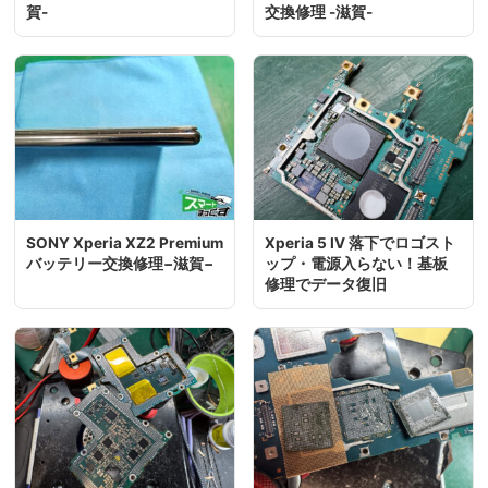
賀-
交換修理 -滋賀-
SONY Xperia XZ2 Premium
Xperia 5 IV 落下でロゴスト
バッテリー交換修理−滋賀−
ップ・電源入らない！基板
修理でデータ復旧