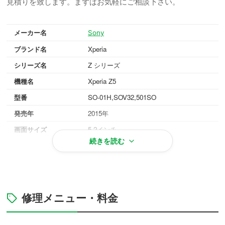
見積りを致します。まずはお気軽にご相談下さい。
メーカー名
Sony
ブランド名
Xperia
シリーズ名
Z シリーズ
機種名
Xperia Z5
型番
SO-01H,SOV32,501SO
発売年
2015年
画面サイズ
5.2インチ
続きを読む
重量
154g
OS
Android 5.1
対応メモリ
RAM 3GB / ROM 32GB
グラファイトブラック、ホワイト、ゴー
修理メニュー・料金
本体カラー
ルド、グリーン、ピンク